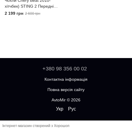
Чохли Chery Beat 2010-
хітчбек) STING 2 Передні
універсальні
2 199 грн
2 600 грн
+380 98 356 00 02
Контактна інформація
Повна версія сайту
AvtoMir © 2026
Укр
Рус
Інтернет-магазин створений з Хорошоп