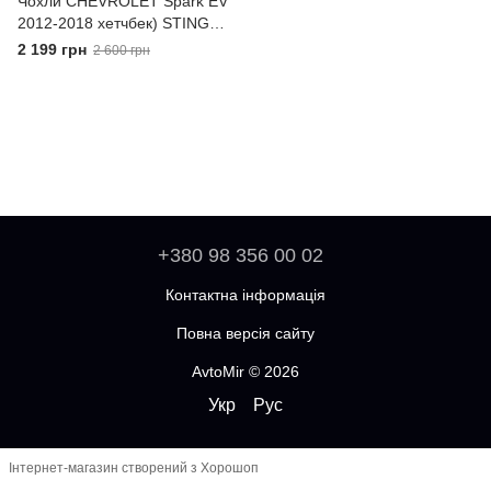
Чохли CHEVROLET Spark EV
2012-2018 хетчбек) STING 2
Передні універсальні
2 199 грн
2 600 грн
+380 98 356 00 02
Контактна інформація
Повна версія сайту
AvtoMir © 2026
Укр
Рус
Інтернет-магазин створений з Хорошоп