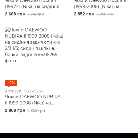
Чохли Daewoo Nubira I
Чохли Daewoo Nubira II
(1997>) (Nika) на сидіння
(1999-2008) (Nika) на
сидіння
2 668 грн
2 852 грн
2 714 грн
2 898 грн
−2%
Артикул: 1966315265
Чохли DAEWOO NUBIRA
II 1999-2008 (Nika) на
сидіння задня спинка 2/3
2 806 грн
2 852 грн
1/3; сидіння цільне; бочки;
задні