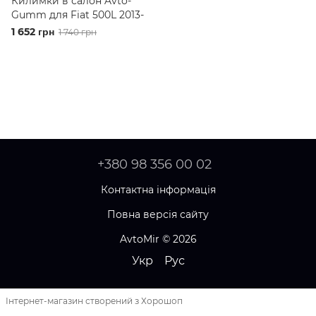
Килимки в салон Avto-
Gumm для Fiat 500L 2013-
1 652 грн
1 740 грн
+380 98 356 00 02
Контактна інформація
Повна версія сайту
AvtoMir © 2026
Укр
Рус
Інтернет-магазин створений з Хорошоп