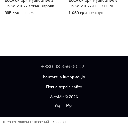
Дефлектори Hyundai Getz
Дефлектори Hyundai Gets
Hb 5d 2002- Korea Вітровики
Hb 5d 2002-2011 ХРОМ
на вікна
Korea Вітровики на вікна
895 грн
1 650 грн
1 095 грн
1 850 грн
+380 98 356 00 02
Контактна інформація
Повна версія сайту
AvtoMir © 2026
Укр
Рус
Інтернет-магазин створений з Хорошоп