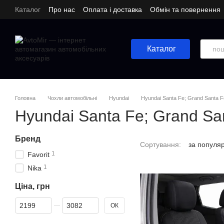
Перейти до основного контенту
Каталог
Про нас
Оплата і доставка
Обмін та повернення
Каталог
Головна
Чохли автомобільні
Hyundai
Hyundai Santa Fe; Grand Santa F
Hyundai Santa Fe; Grand Sa
Бренд
Сортування:
за популя
1
Favorit
1
Nika
Ціна, грн
Від Ціна, грн
До Ціна, грн
ОК