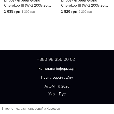
Вітровики Jeep Grand
Вітровики Jeep Grand
Cherokee III (WK) 2005-2010
Cherokee III (WK) 2005-2010
VL-Tuning Дефлектори вікон
Хром молдинг VL-Tuning
1 035 грн
1 820 грн
1 300 грн
2 200 грн
Дефлектори вікон
+380 98 356 00 02
Контактна інформація
Повна версія сайту
AvtoMir © 2026
Укр
Рус
Інтернет-магазин створений з Хорошоп