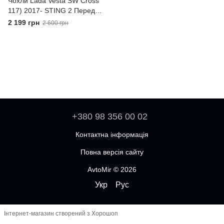
Чохли Lada Vesta SW Cross
117) 2017- STING 2 Передні
універсальні
2 199 грн
2 600 грн
+380 98 356 00 02
Контактна інформація
Повна версія сайту
AvtoMir © 2026
Укр
Рус
Інтернет-магазин створений з Хорошоп