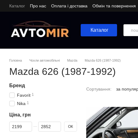
Перейти до основного контенту
Каталог
Про нас
Оплата і доставка
Обмін та повернення
Каталог
Головна
Чохли автомобільні
Mazda
Mazda 626 (1987-1992)
Mazda 626 (1987-1992)
Бренд
Сортування:
за популя
1
Favorit
1
Nika
Ціна, грн
Від Ціна, грн
До Ціна, грн
ОК