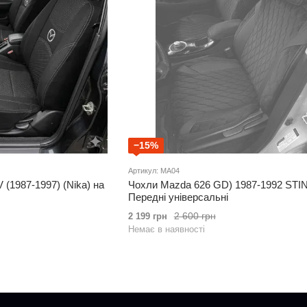
−15%
Артикул: MA04
(1987-1997) (Nika) на
Чохли Mazda 626 GD) 1987-1992 STI
Передні універсальні
2 600 грн
2 199 грн
Немає в наявності