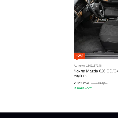
−2%
Артикул: 1801137148
Чохли Mazda 626 GD/GV 
сидіння
2 898 грн
2 852 грн
В наявності