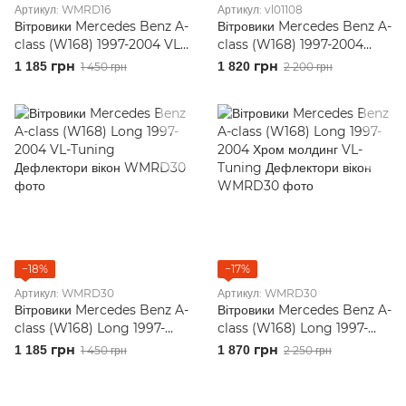
Артикул: WMRD16
Артикул: vl01108
Вітровики Mercedes Benz A-
Вітровики Mercedes Benz A-
class (W168) 1997-2004 VL-
class (W168) 1997-2004
Tuning Дефлектори вікон
Хром молдинг VL-Tuning
1 185 грн
1 820 грн
1 450 грн
2 200 грн
Дефлектори вікон
−18%
−17%
Артикул: WMRD30
Артикул: WMRD30
Вітровики Mercedes Benz A-
Вітровики Mercedes Benz A-
class (W168) Long 1997-
class (W168) Long 1997-
2004 VL-Tuning
2004 Хром молдинг VL-
1 185 грн
1 870 грн
1 450 грн
2 250 грн
Дефлектори вікон
Tuning Дефлектори вікон