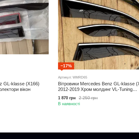
−17%
Артикул: WMRD65
z GL-klasse (X166)
Вітровики Mercedes Benz GL-klasse (
флектори вікон
2012-2019 Хром молдинг VL-Tuning
Дефлектори вікон
2 250 грн
1 870 грн
В наявності