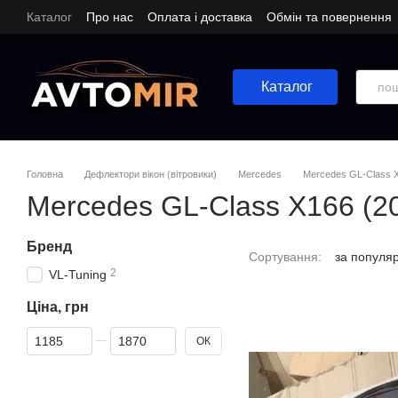
Перейти до основного контенту
Каталог
Про нас
Оплата і доставка
Обмін та повернення
Каталог
Головна
Дефлектори вікон (вітровики)
Mercedes
Mercedes GL-Class X
Mercedes GL-Class X166 (2
Бренд
Сортування:
за популя
2
VL-Tuning
Ціна, грн
Від Ціна, грн
До Ціна, грн
ОК