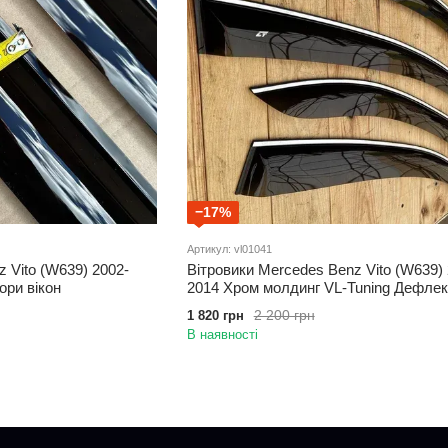
−17%
Артикул: vl01041
 Vito (W639) 2002-
Вітровики Mercedes Benz Vito (W639) 
ори вікон
2014 Хром молдинг VL-Tuning Дефлек
вікон
2 200 грн
1 820 грн
В наявності