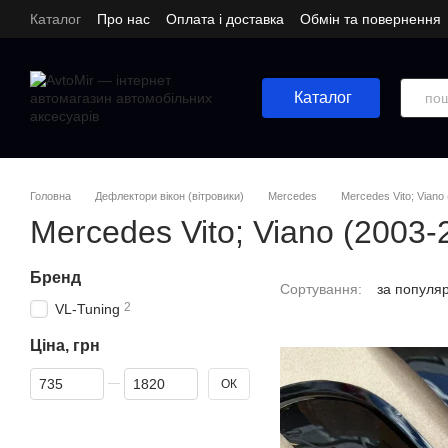
Перейти до основного контенту
Каталог
Про нас
Оплата і доставка
Обмін та повернення
Каталог
Головна
Дефлектори вікон (вітровики)
Mercedes
Mercedes Vito; Viano
Mercedes Vito; Viano (2003-
Бренд
Сортування:
за популя
2
VL-Tuning
Ціна, грн
Від Ціна, грн
До Ціна, грн
ОК