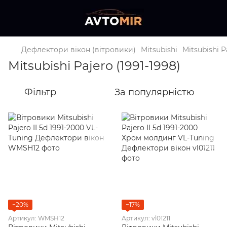
Дефлектори вікон (вітровики)
Mitsubishi
Mitsubishi P
Mitsubishi Pajero (1991-1998)
Фільтр
За популярністю
−20%
−17%
Артикул: WMSH12
Артикул: vl01211