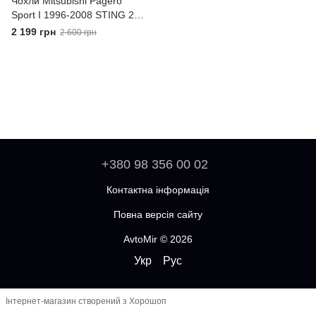
Чохли Mitsubishi Pagero
Sport I 1996-2008 STING 2
Передні універсальні
2 199 грн
2 600 грн
+380 98 356 00 02
Контактна інформація
Повна версія сайту
AvtoMir © 2026
Укр
Рус
Інтернет-магазин створений з Хорошоп