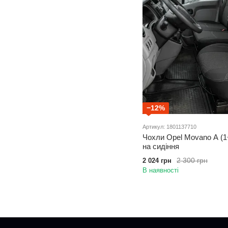
−12%
Артикул: 1801137710
Чохли Opel Movano A (1+
на сидіння
2 300 грн
2 024 грн
В наявності