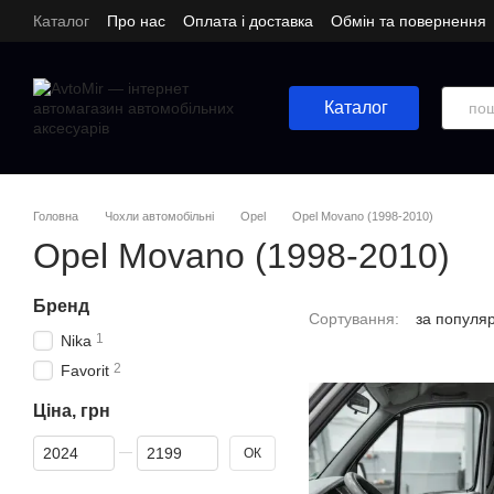
Перейти до основного контенту
Каталог
Про нас
Оплата і доставка
Обмін та повернення
Каталог
Головна
Чохли автомобільні
Opel
Opel Movano (1998-2010)
Opel Movano (1998-2010)
Бренд
Сортування:
за популя
1
Nika
2
Favorit
Ціна, грн
Від Ціна, грн
До Ціна, грн
ОК