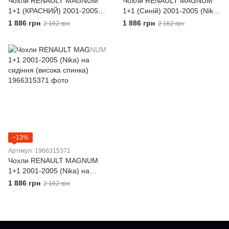
Чохли RENAULT MAGNUM
Чохли RENAULT MAGNUM
1+1 (КРАСНИЙ) 2001-2005
1+1 (Синій) 2001-2005 (Nika)
(Nika) на сидіння (висока
на сидіння (висока спинка)
1 886 грн
1 886 грн
2 162 грн
2 162 грн
спинка)
−13%
Артикул: 1966315371
Чохли RENAULT MAGNUM
1+1 2001-2005 (Nika) на
сидіння (висока спинка)
1 886 грн
2 162 грн