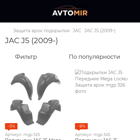
Защита арок подкрылки
JAC
JAC J5 (2009-)
JAC J5 (2009-)
Фильтр
По популярности
−5%
−8%
Артикул: mgp 325
Артикул: mgp 326