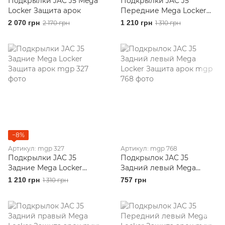
Подкрылки JAC J5 Mega
Подкрылки JAC J5
Locker Защита арок
Передние Mega Locker
Защита арок
2 070 грн
1 210 грн
2 170 грн
1 310 грн
−8%
Артикул: mgp 327
Артикул: mgp 768
Подкрылки JAC J5
Подкрылок JAC J5
Задние Mega Locker
Задний левый Mega
Защита арок
Locker Защита арок
1 210 грн
757 грн
1 310 грн