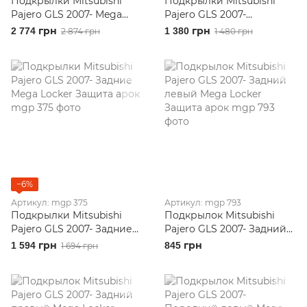
Подкрылки Mitsubishi
Подкрылки Mitsubishi
Pajero GLS 2007- Mega
Pajero GLS 2007-
Locker Защита арок
Передние Mega Locker
2 774 грн
1 380 грн
2 874 грн
1 480 грн
Защита арок
−6%
Артикул: mgp 375
Артикул: mgp 793
Подкрылки Mitsubishi
Подкрылок Mitsubishi
Pajero GLS 2007- Задние
Pajero GLS 2007- Задний
Mega Locker Защита арок
левый Mega Locker
1 594 грн
845 грн
1 694 грн
Защита арок