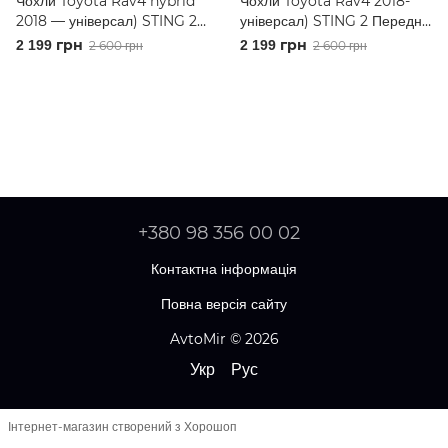
Чохли Toyota Rav4 hybrid
Чохли Toyota Rav4 2018-
2018 — універсал) STING 2
універсал) STING 2 Передні
Передні універсальні
універсальні
2 199 грн
2 199 грн
2 600 грн
2 600 грн
+380 98 356 00 02
Контактна інформація
Повна версія сайту
AvtoMir © 2026
Укр
Рус
Інтернет-магазин створений з Хорошоп