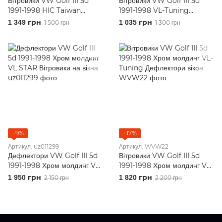
Вітровики VW Golf III 5d
Вітровики VW Golf III 5d
1991-1998 HIC Taiwan
1991-1998 VL-Tuning
Дефлектори на вікна
Дефлектори вікон
1 349 грн
1 035 грн
1 500 грн
1 300 грн
−9%
−17%
Артикул: uz011299
Артикул: WVW22
Дефлектори VW Golf III 5d
Вітровики VW Golf III 5d
1991-1998 Хром молдинг VL
1991-1998 Хром молдинг VL-
STAR Вітровики на вікна
Tuning Дефлектори вікон
1 950 грн
1 820 грн
2 150 грн
2 200 грн