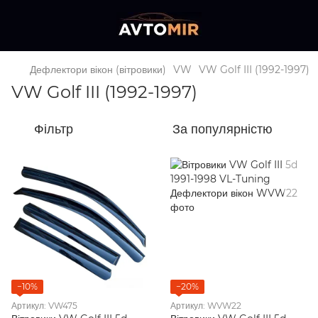
Дефлектори вікон (вітровики)
VW
VW Golf III (1992-1997)
VW Golf III (1992-1997)
Фільтр
За популярністю
−10%
−20%
Артикул: VW475
Артикул: WVW22