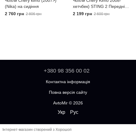
Чохли Chery kimo (2007>)
Чохли Chery Kimo 2008-
(Nika) на сидіння
хетчбек) STING 2 Передні
універсальні
2 760 грн
2 199 грн
2 806 грн
2 600 грн
+380 98 356 00 02
Контактна інформація
Повна версія сайту
AvtoMir © 2026
Укр
Рус
Інтернет-магазин створений з Хорошоп