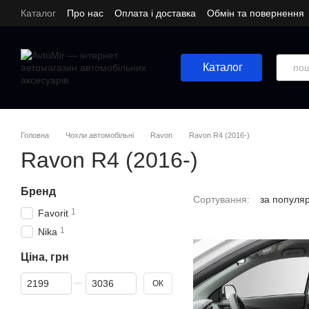
Перейти до основного контенту
Каталог
Про нас
Оплата і доставка
Обмін та повернення
Каталог
Головна
Чохли автомобільні
Ravon
Ravon R4 (2016-)
Ravon R4 (2016-)
Бренд
Сортування:
за популя
1
Favorit
1
Nika
Ціна, грн
Від Ціна, грн
До Ціна, грн
ОК