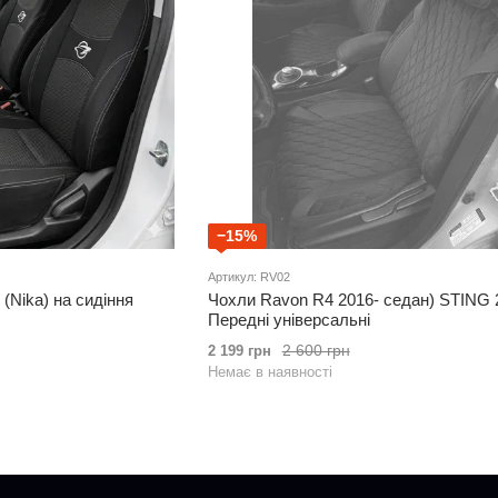
−15%
Артикул: RV02
(Nika) на сидіння
Чохли Ravon R4 2016- седан) STING 
Передні універсальні
2 600 грн
2 199 грн
Немає в наявності