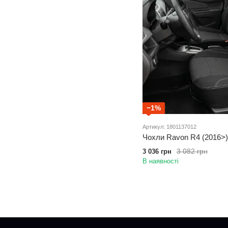
−1%
Артикул: 1801137012
Чохли Ravon R4 (2016>) 
3 082 грн
3 036 грн
В наявності