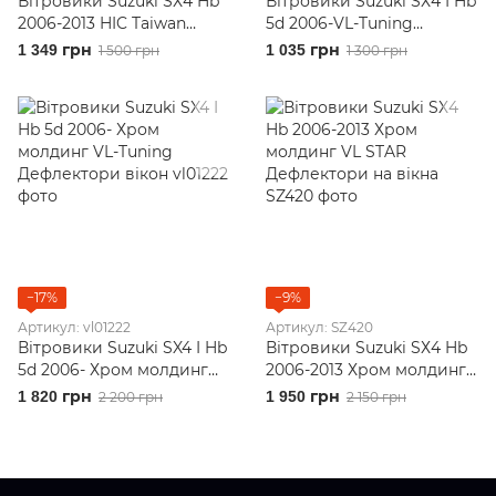
Вітровики Suzuki SХ4 Hb
Вітровики Suzuki SХ4 I Hb
2006-2013 HIC Taiwan
5d 2006-VL-Tuning
Дефлектори на вікна
Дефлектори вікон
1 349 грн
1 035 грн
1 500 грн
1 300 грн
−17%
−9%
Артикул: vl01222
Артикул: SZ420
Вітровики Suzuki SX4 I Hb
Вітровики Suzuki SХ4 Hb
5d 2006- Хром молдинг
2006-2013 Хром молдинг
VL-Tuning Дефлектори
VL STAR Дефлектори на
1 820 грн
1 950 грн
2 200 грн
2 150 грн
вікон
вікна