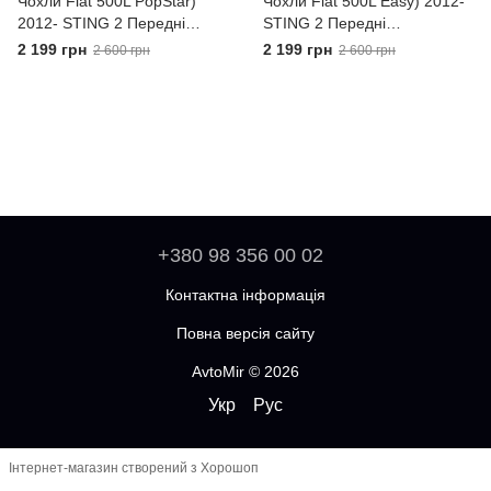
Чохли Fiat 500L PopStar)
Чохли Fiat 500L Easy) 2012-
2012- STING 2 Передні
STING 2 Передні
універсальні
універсальні
2 199 грн
2 199 грн
2 600 грн
2 600 грн
+380 98 356 00 02
Контактна інформація
Повна версія сайту
AvtoMir © 2026
Укр
Рус
Інтернет-магазин створений з Хорошоп