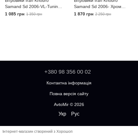
Вітровики Iran Khodro
Вітровики Iran Khodro
Samand Sd 2006-VL-Tuning
Samand Sd 2006- Хром
Дефлектори вікон
модинг VL-Tuning
1 085 грн
1 870 грн
1 350 грн
2 250 грн
Дефлектори вікон
+380 98 356 00 02
Контактна інформація
Повна версія сайту
AvtoMir © 2026
Укр
Рус
Інтернет-магазин створений з Хорошоп