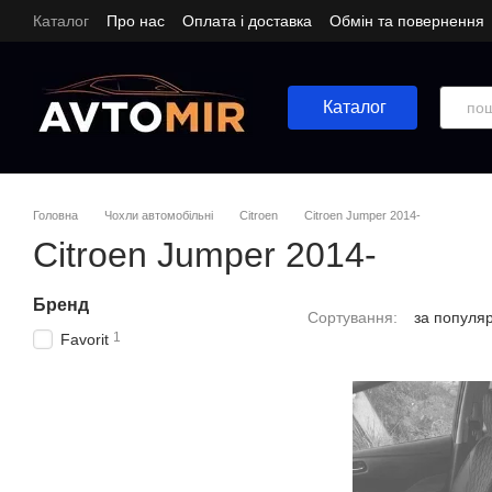
Перейти до основного контенту
Каталог
Про нас
Оплата і доставка
Обмін та повернення
Каталог
Головна
Чохли автомобільні
Citroen
Citroen Jumper 2014-
Citroen Jumper 2014-
Бренд
Сортування:
за популя
1
Favorit