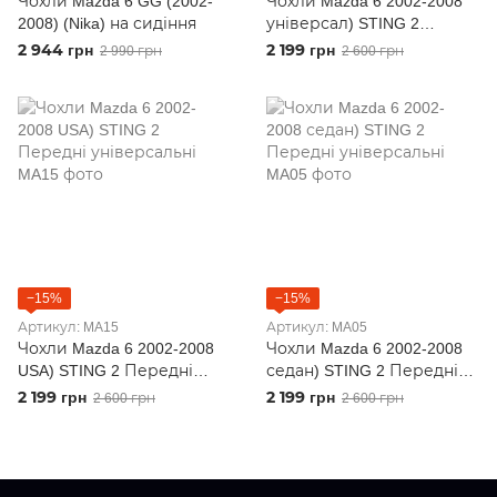
Чохли Mazda 6 GG (2002-
Чохли Mazda 6 2002-2008
2008) (Nika) на сидіння
універсал) STING 2
Передні універсальні
2 944 грн
2 199 грн
2 990 грн
2 600 грн
−15%
−15%
Артикул: MA15
Артикул: MA05
Чохли Mazda 6 2002-2008
Чохли Mazda 6 2002-2008
USA) STING 2 Передні
седан) STING 2 Передні
універсальні
універсальні
2 199 грн
2 199 грн
2 600 грн
2 600 грн