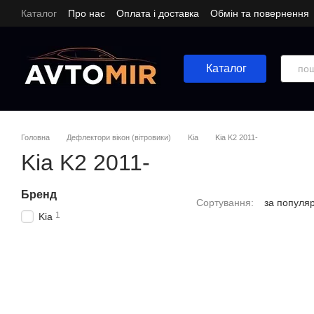
Перейти до основного контенту
Каталог
Про нас
Оплата і доставка
Обмін та повернення
Каталог
Головна
Дефлектори вікон (вітровики)
Kia
Kia K2 2011-
Kia K2 2011-
Бренд
Сортування:
за популя
1
Kia