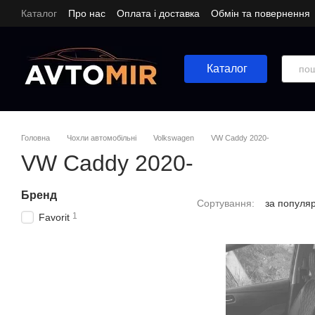
Перейти до основного контенту
Каталог
Про нас
Оплата і доставка
Обмін та повернення
Каталог
Головна
Чохли автомобільні
Volkswagen
VW Caddy 2020-
VW Caddy 2020-
Бренд
Сортування:
за популя
1
Favorit