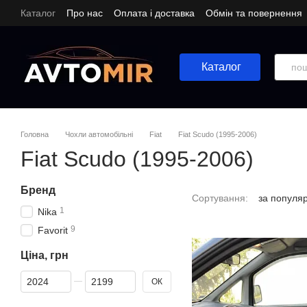
Перейти до основного контенту
Каталог
Про нас
Оплата і доставка
Обмін та повернення
Каталог
Головна
Чохли автомобільні
Fiat
Fiat Scudo (1995-2006)
Fiat Scudo (1995-2006)
Бренд
Сортування:
за популя
1
Nika
9
Favorit
Ціна, грн
Від Ціна, грн
До Ціна, грн
ОК