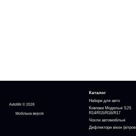
Каталог
Набори для авто
AvtoMir © 2026
Ковпаки Модельні SJS
R14/R15/R16/R17
Мобільна версія
Чохли автомобільні
Дефлектори вікон (вітров