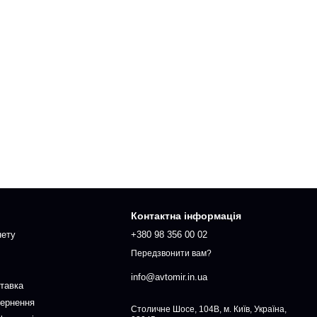
Контактна інформація
нету
+380 98 356 00 02
Передзвонити вам?
info@avtomir.in.ua
ставка
вернення
Столичне Шосе, 104В, м. Київ, Україна,