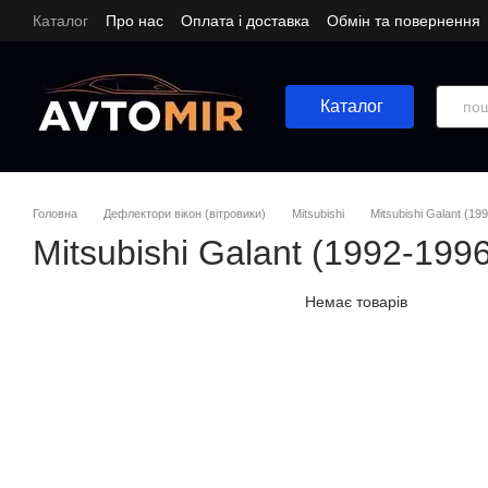
Перейти до основного контенту
Каталог
Про нас
Оплата і доставка
Обмін та повернення
Каталог
Головна
Дефлектори вікон (вітровики)
Mitsubishi
Mitsubishi Galant (19
Mitsubishi Galant (1992-199
Немає товарів