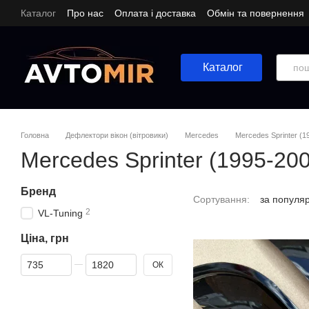
Перейти до основного контенту
Каталог
Про нас
Оплата і доставка
Обмін та повернення
Каталог
Головна
Дефлектори вікон (вітровики)
Mercedes
Mercedes Sprinter (1
Mercedes Sprinter (1995-20
Бренд
Сортування:
за популя
2
VL-Tuning
Ціна, грн
Від Ціна, грн
До Ціна, грн
ОК