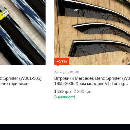
−17%
Артикул: vl01040
 Sprinter (W901-905)
Вітровики Mercedes Benz Sprinter (W9
флектори вікон
1995-2006 Хром молдинг VL-Tuning
Дефлектори вікон
2 200 грн
1 820 грн
В наявності