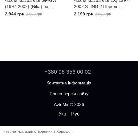
Чохли Mazda 626 GF/GW
Чохли Mazda 626 LX) 1997-
(1997-2002) (Nika) на
2002 STING 2 Передні
сидіння
універсальні
2 944 грн
2 199 грн
2 990 грн
2 600 грн
+380 98 356 00 02
Контактна інформація
Повна версія сайту
AvtoMir © 2026
Укр
Рус
Інтернет-магазин створений з Хорошоп