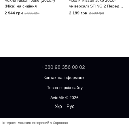
Чохли Nissan Juke (2010>)
Чохли Nissan Juke 2010-
(Nika) на сидіння
універсал) STING 2 Передні
універсальні
2 944 грн
2 199 грн
2 990 грн
2 600 грн
+380 98 356 00 02
Контактна інформація
Повна версія сайту
AvtoMir © 2026
Укр
Рус
Інтернет-магазин створений з Хорошоп