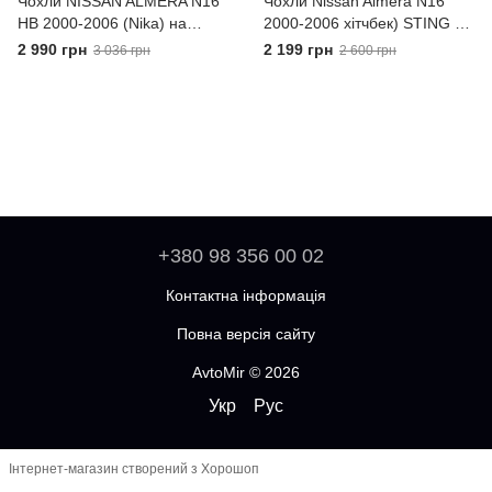
Чохли NISSAN ALMERA N16
Чохли Nissan Almera N16
HB 2000-2006 (Nika) на
2000-2006 хітчбек) STING 2
сидіння з/сп 1/3 2/3; сидіння
Передні універсальні
2 990 грн
2 199 грн
3 036 грн
2 600 грн
цільне; передн і задн
підлокіт;
+380 98 356 00 02
Контактна інформація
Повна версія сайту
AvtoMir © 2026
Укр
Рус
Інтернет-магазин створений з Хорошоп