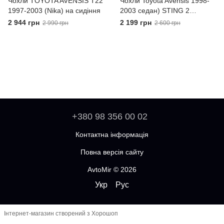
Чохли TOYOTA AVENSIS T22
Чохли Toyota Avensis 1998-
1997-2003 (Nika) на сидіння
2003 седан) STING 2
Передні універсальні
2 944 грн
2 199 грн
2 990 грн
2 600 грн
+380 98 356 00 02
Контактна інформація
Повна версія сайту
AvtoMir © 2026
Укр
Рус
Інтернет-магазин створений з Хорошоп