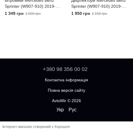
Вітровики Mercedes Benz
Дефлектори Mercedes Benz
Sprinter (W907-910) 2019-
Sprinter (W907-910) 2019-
HIC Taiwan Дефлектори на
Хром молдинг VL STAR
1 349 грн
1 950 грн
1 500 грн
2 150 грн
вікна
Вітровики на вікна
+380 98 356 00 02
Контактна інформація
Повна версія сайту
AvtoMir © 2026
Укр
Рус
Інтернет-магазин створений з Хорошоп