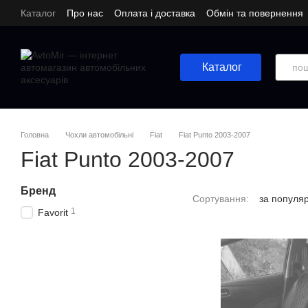
Перейти до основного контенту
Каталог
Про нас
Оплата і доставка
Обмін та повернення
Каталог
Головна
Чохли автомобільні
Fiat
Fiat Punto 2003-2007
Fiat Punto 2003-2007
Бренд
Сортування:
за популя
1
Favorit