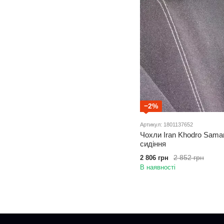
−2%
Артикул: 1801137652
Чохли Iran Khodro Saman
сидіння
2 852 грн
2 806 грн
В наявності